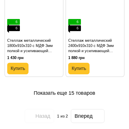
6
6
6
6
Стеллаж металлический
Стеллаж металлический
1800х910х310 с МДФ 3мм
2400х910х310 с МДФ 3мм
полкой и усиливающей
полкой и усиливающей
перемычкой
перемычкой
1 430 грн
1 880 грн
Купить
Купить
Показать еще 15 товаров
Назад
Вперед
1
из 2