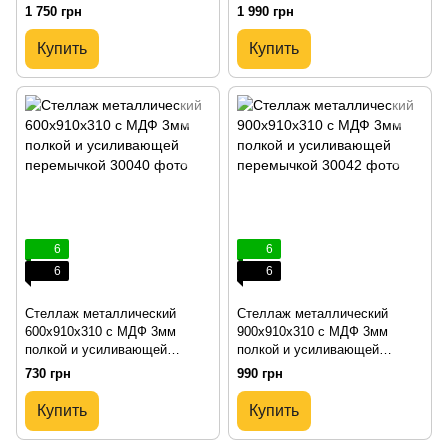
перемычкой
перемычкой
1 750 грн
1 990 грн
Купить
Купить
6
6
6
6
Стеллаж металлический
Стеллаж металлический
600х910х310 с МДФ 3мм
900х910х310 с МДФ 3мм
полкой и усиливающей
полкой и усиливающей
перемычкой
перемычкой
730 грн
990 грн
Купить
Купить