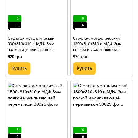
6
6
6
6
Стеллаж металлический
Стеллаж металлический
900х810х310 с МДФ 3мм
1200х810х310 с МДФ 3мм
полкой и усиливающей
полкой и усиливающей
перемычкой
перемычкой
920 грн
970 грн
Купить
Купить
6
6
6
6