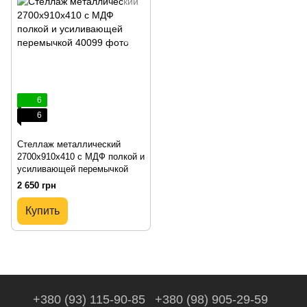
6
6
Стеллаж металлический
2700х910х410 с МДФ полкой и
усиливающей перемычкой
2 650 грн
Купить
+380 (93) 115-90-85
+380 (98) 905-29-59