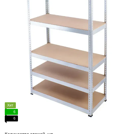
Хит
6
6