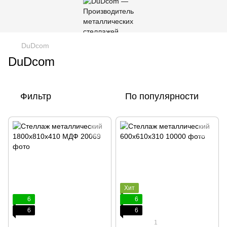
DuDcom
DuDcom
Фильтр
По популярности
Хит
6
6
6
6
1