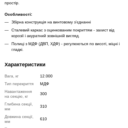
простір.
О
собливості
:
Збірна конструкція на винтовому з’єднанні
Сталевий каркас з оцинкованим покриттям - захист від
корозії і акуратний зовнішній вигляд.
Полиці з МДФ (ДВП, ХДФ) - регулюються по висоті, міцні і
гладкі.
Характеристики
Вага, кг
12.000
Тип перекриття
МДФ
Навантаження
300
на секцію, кг
Глибина секції,
310
мм
Довжина секції,
610
мм