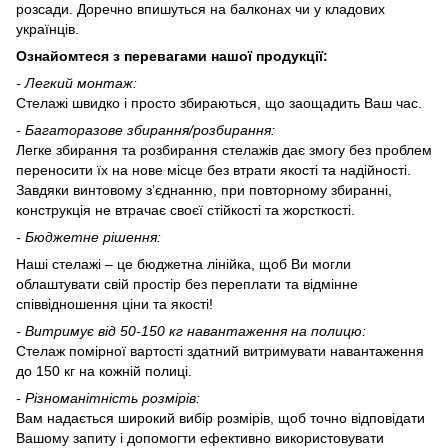
розсади. Доречно впишуться на балконах чи у кладових
українців.
Ознайомтеся з перевагами нашої продукції:
-
Л
егкий монтаж:
Стелажі швидко і просто збираються, що заощадить Ваш час.
-
Багаторазове збирання/розбирання:
Легке збирання та розбирання стелажів дає змогу без проблем
переносити їх на нове місце без втрати якості та надійності.
Завдяки винтовому з’єднанню, при повторному збиранні,
конструкція не втрачає своєї стійкості та жорсткості.
- Бюджетне рішення:
Наші стелажі – це бюджетна лінійка, щоб Ви могли
облаштувати свій простір без переплати та відмінне
співвідношення ціни та якості!
-
Витримує
від 50-150
кг навантаження на полицю:
Стелаж помірної вартості здатний витримувати навантаження
до 150 кг на кожній полиці.
-
Різноманітність розмірів:
Вам надається широкий вибір розмірів, щоб точно відповідати
Вашому запиту і допомогти ефективно використовувати