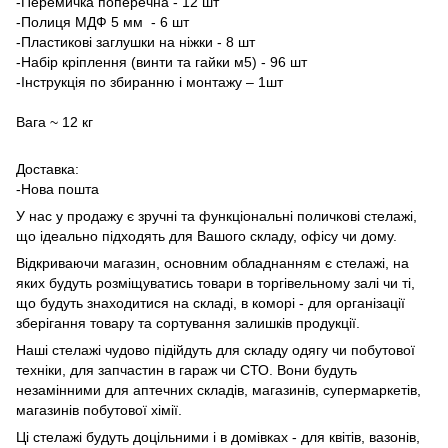
-Перемичка поперечна - 12 шт
-Полиця МДФ 5 мм - 6 шт
-Пластикові заглушки на ніжки - 8 шт
-Набір кріплення (винти та гайки м5) - 96 шт
-Інструкція по збиранню і монтажу – 1шт
Вага ~ 12 кг
Доставка:
-Нова пошта
У нас у продажу є зручні та функціональні поличкові стелажі,
що ідеально підходять для Вашого складу, офісу чи дому.
Відкриваючи магазин, основним обладнанням є стелажі, на
яких будуть розміщуватись товари в торгівельному залі чи ті,
що будуть знаходитися на складі, в коморі - для організації
зберігання товару та сортування залишків продукції.
Наші стелажі чудово підійдуть для складу одягу чи побутової
техніки, для запчастин в гараж чи СТО. Вони будуть
незамінними для аптечних складів, магазинів, супермаркетів,
магазинів побутової хімії.
Ці стелажі будуть доцільними і в домівках - для квітів, вазонів,