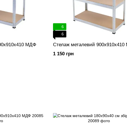
6
6
00х910х410 МДФ
Стелаж металевий 900х910х410
1 150 грн