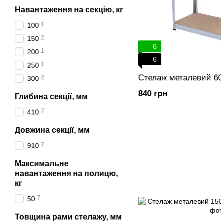
Навантаження на секцію, кг
1
100
2
150
6
1
200
6
1
250
Стелаж металевий 6
2
300
840 грн
Глибина секції, мм
7
410
Довжина секції, мм
7
910
Максимальне
навантаження на полицю,
кг
7
50
Товщина рами стелажу, мм