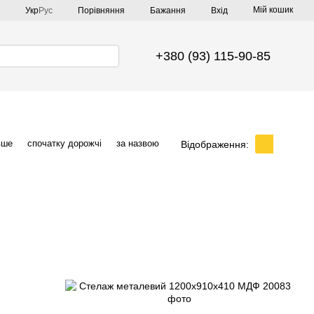
Мій кошик
Порівняння
Укр
Рус
Бажання
Вхід
+380 (93) 115-90-85
вше
спочатку дорожчі
за назвою
Відображення: