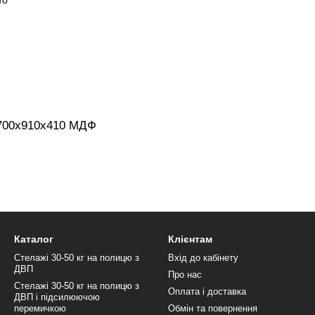
700х910х410 МДФ
Каталог
Клієнтам
Стелажі 30-50 кг на полицю з
Вхід до кабінету
ДВП
Про нас
Стелажі 30-50 кг на полицю з
Оплата і доставка
ДВП і підсилюючою
перемичкою
Обмін та повернення