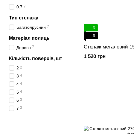
7
0.7
Тип стелажу
7
Багатоярусний
6
6
Матеріал полиць
Стелаж металевий 1
7
Дерево
1 520 грн
Кількість поверхів, шт
2
2
4
3
4
4
4
5
3
6
3
7