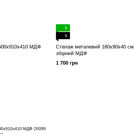
6
6
500х910х410 МДФ
Стелаж металевий 180х90х40 см
збірний МДФ
1 700 грн