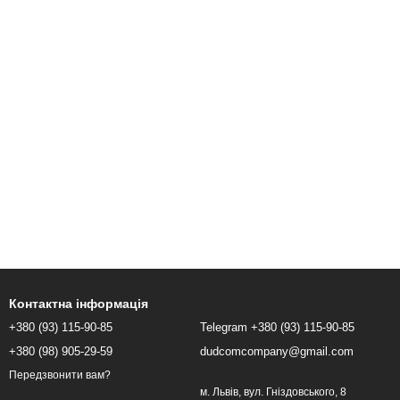
Контактна інформація
+380 (93) 115-90-85
Telegram +380 (93) 115-90-85
+380 (98) 905-29-59
dudcomcompany@gmail.com
Передзвонити вам?
м. Львів, вул. Гніздовського, 8