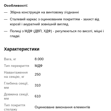
О
собливості
:
Збірна конструкція на винтовому з’єднанні
Сталевий каркас з оцинкованим покриттям - захист від
корозії і акуратний зовнішній вигляд.
Полиці з МДФ (ДВП, ХДФ) - регулюються по висоті, міцні і
гладкі.
Характеристики
Вага, кг
8.000
Тип перекриття
МДФ
Навантаження
250
на секцію, кг
Глибина секції,
310
мм
Довжина секції,
610
мм
Тип покриття
Оцинковане виконання елементів
стелажу