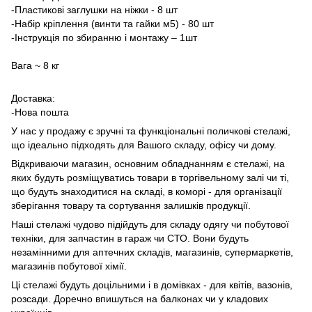
-Пластикові заглушки на ніжки - 8 шт
-Набір кріплення (винти та гайки м5) - 80 шт
-Інструкція по збиранню і монтажу – 1шт
Вага ~ 8 кг
Доставка:
-Нова пошта
У нас у продажу є зручні та функціональні поличкові стелажі,
що ідеально підходять для Вашого складу, офісу чи дому.
Відкриваючи магазин, основним обладнанням є стелажі, на
яких будуть розміщуватись товари в торгівельному залі чи ті,
що будуть знаходитися на складі, в коморі - для організації
зберігання товару та сортування залишків продукції.
Наші стелажі чудово підійдуть для складу одягу чи побутової
техніки, для запчастин в гараж чи СТО. Вони будуть
незамінними для аптечних складів, магазинів, супермаркетів,
магазинів побутової хімії.
Ці стелажі будуть доцільними і в домівках - для квітів, вазонів,
розсади. Доречно впишуться на балконах чи у кладових