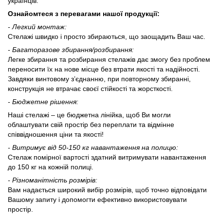
українців.
Ознайомтеся з перевагами нашої продукції:
-
Л
егкий монтаж:
Стелажі швидко і просто збираються, що заощадить Ваш час.
-
Багаторазове збирання/розбирання:
Легке збирання та розбирання стелажів дає змогу без проблем
переносити їх на нове місце без втрати якості та надійності.
Завдяки винтовому з’єднанню, при повторному збиранні,
конструкція не втрачає своєї стійкості та жорсткості.
- Бюджетне рішення:
Наші стелажі – це бюджетна лінійка, щоб Ви могли
облаштувати свій простір без переплати та відмінне
співвідношення ціни та якості!
-
Витримує
від 50-150
кг навантаження на полицю:
Стелаж помірної вартості здатний витримувати навантаження
до 150 кг на кожній полиці.
-
Різноманітність розмірів:
Вам надається широкий вибір розмірів, щоб точно відповідати
Вашому запиту і допомогти ефективно використовувати
простір.