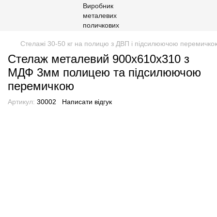
Стелажі 30-50 кг на полицю з ДВП і підсилюючою перемичко
Стелаж металевий 900х610х310 з
МДФ 3мм полицею та підсилюючою
перемичкою
Артикул:
30002
Написати відгук