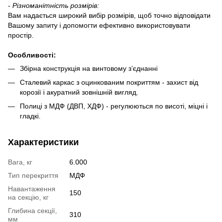
-
Різноманітність розмірів:
Вам надається широкий вибір розмірів, щоб точно відповідати
Вашому запиту і допомогти ефективно використовувати
простір.
О
собливості
:
Збірна конструкція на винтовому з’єднанні
Сталевий каркас з оцинкованим покриттям - захист від
корозії і акуратний зовнішній вигляд.
Полиці з МДФ (ДВП, ХДФ) - регулюються по висоті, міцні і
гладкі.
Характеристики
Вага, кг
6.000
Тип перекриття
МДФ
Навантаження
150
на секцію, кг
Глибина секції,
310
мм