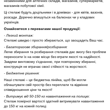
незамінними для аптечних складів, магазинів, супермаркетів,
магазинів побутової хімії.
Ці стелажі будуть доцільними і в домівках - для квітів, вазонів,
розсади. Доречно впишуться на балконах чи у кладових
українців.
Ознайомтеся з перевагами нашої продукції:
-
Л
егкий монтаж:
Стелажі швидко і просто збираються, що заощадить Ваш час.
-
Багаторазове збирання/розбирання:
Легке збирання та розбирання стелажів дає змогу без проблем
переносити їх на нове місце без втрати якості та надійності.
Завдяки винтовому з’єднанню, при повторному збиранні,
конструкція не втрачає своєї стійкості та жорсткості.
- Бюджетне рішення:
Наші стелажі – це бюджетна лінійка, щоб Ви могли
облаштувати свій простір без переплати та відмінне
співвідношення ціни та якості!
-
Витримує
від 50-150
кг навантаження на полицю:
Стелаж помірної вартості здатний витримувати навантаження
до 150 кг на кожній полиці.