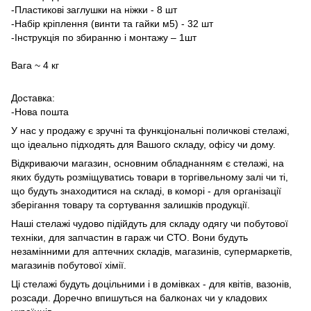
-Пластикові заглушки на ніжки - 8 шт
-Набір кріплення (винти та гайки м5) - 32 шт
-Інструкція по збиранню і монтажу – 1шт
Вага ~ 4 кг
Доставка:
-Нова пошта
У нас у продажу є зручні та функціональні поличкові стелажі,
що ідеально підходять для Вашого складу, офісу чи дому.
Відкриваючи магазин, основним обладнанням є стелажі, на
яких будуть розміщуватись товари в торгівельному залі чи ті,
що будуть знаходитися на складі, в коморі - для організації
зберігання товару та сортування залишків продукції.
Наші стелажі чудово підійдуть для складу одягу чи побутової
техніки, для запчастин в гараж чи СТО. Вони будуть
незамінними для аптечних складів, магазинів, супермаркетів,
магазинів побутової хімії.
Ці стелажі будуть доцільними і в домівках - для квітів, вазонів,
розсади. Доречно впишуться на балконах чи у кладових