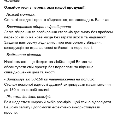
українців.
Ознайомтеся з перевагами нашої продукції:
-
Л
егкий монтаж:
Стелажі швидко і просто збираються, що заощадить Ваш час.
-
Багаторазове збирання/розбирання:
Легке збирання та розбирання стелажів дає змогу без проблем
переносити їх на нове місце без втрати якості та надійності.
Завдяки винтовому з’єднанню, при повторному збиранні,
конструкція не втрачає своєї стійкості та жорсткості.
- Бюджетне рішення:
Наші стелажі – це бюджетна лінійка, щоб Ви могли
облаштувати свій простір без переплати та відмінне
співвідношення ціни та якості!
-
Витримує
від 50-150
кг навантаження на полицю:
Стелаж помірної вартості здатний витримувати навантаження
до 150 кг на кожній полиці.
-
Різноманітність розмірів:
Вам надається широкий вибір розмірів, щоб точно відповідати
Вашому запиту і допомогти ефективно використовувати
простір.