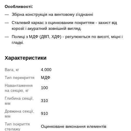
О
собливості
:
Збірна конструкція на винтовому з’єднанні
Сталевий каркас з оцинкованим покриттям - захист від
корозії і акуратний зовнішній вигляд.
Полиці з МДФ (ДВП, ХДФ) - регулюються по висоті, міцні і
гладкі.
Характеристики
Вага, кг
4.000
Тип перекриття
МДФ
Навантаження
100
на секцію, кг
Глибина секції,
310
мм
Довжина секції,
910
мм
Тип покриття
Оцинковане виконання елементів
стелажу