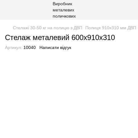
Стелажі 30-50 кг на полицю з ДВП
Полиця 910х310 мм ДВП
Стелаж металевий 600х910х310
Артикул:
10040
Написати відгук