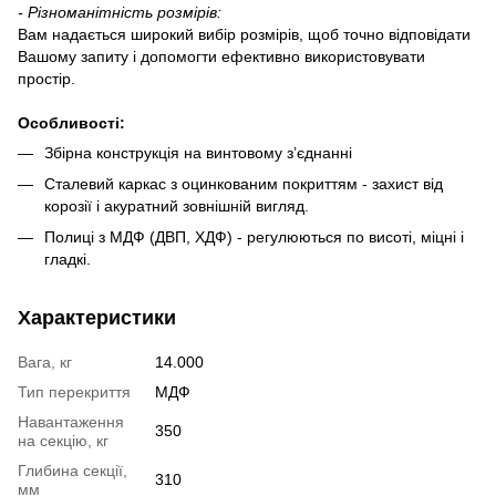
-
Різноманітність розмірів:
Вам надається широкий вибір розмірів, щоб точно відповідати
Вашому запиту і допомогти ефективно використовувати
простір.
О
собливості
:
Збірна конструкція на винтовому з’єднанні
Сталевий каркас з оцинкованим покриттям - захист від
корозії і акуратний зовнішній вигляд.
Полиці з МДФ (ДВП, ХДФ) - регулюються по висоті, міцні і
гладкі.
Характеристики
Вага, кг
14.000
Тип перекриття
МДФ
Навантаження
350
на секцію, кг
Глибина секції,
310
мм