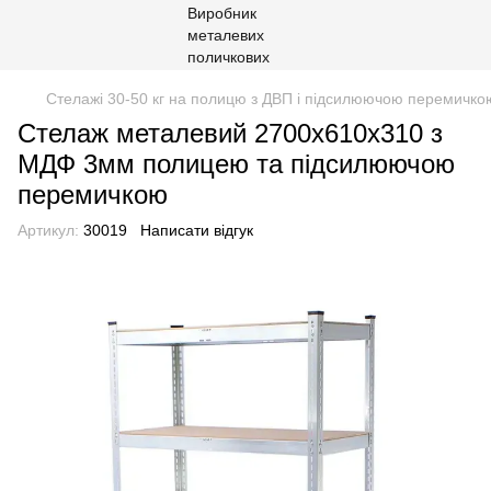
Стелажі 30-50 кг на полицю з ДВП і підсилюючою перемичко
Стелаж металевий 2700х610х310 з
МДФ 3мм полицею та підсилюючою
перемичкою
Артикул:
30019
Написати відгук