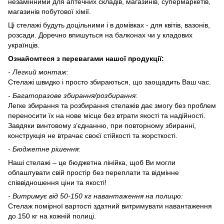
незамінними для аптечних складів, магазинів, супермаркетів,
магазинів побутової хімії.
Ці стелажі будуть доцільними і в домівках - для квітів, вазонів,
розсади. Доречно впишуться на балконах чи у кладових
українців.
Ознайомтеся з перевагами нашої продукції:
-
Л
егкий монтаж:
Стелажі швидко і просто збираються, що заощадить Ваш час.
-
Багаторазове збирання/розбирання:
Легке збирання та розбирання стелажів дає змогу без проблем
переносити їх на нове місце без втрати якості та надійності.
Завдяки винтовому з’єднанню, при повторному збиранні,
конструкція не втрачає своєї стійкості та жорсткості.
- Бюджетне рішення:
Наші стелажі – це бюджетна лінійка, щоб Ви могли
облаштувати свій простір без переплати та відмінне
співвідношення ціни та якості!
-
Витримує
від 50-150
кг навантаження на полицю:
Стелаж помірної вартості здатний витримувати навантаження
до 150 кг на кожній полиці.