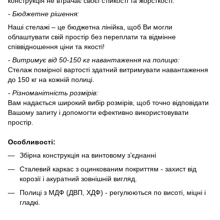
конструкція не втрачає своєї стійкості та жорсткості.
- Бюджетне рішення:
Наші стелажі – це бюджетна лінійка, щоб Ви могли
облаштувати свій простір без переплати та відмінне
співвідношення ціни та якості!
-
Витримує
від 50-150
кг навантаження на полицю:
Стелаж помірної вартості здатний витримувати навантаження
до 150 кг на кожній полиці.
-
Різноманітність розмірів:
Вам надається широкий вибір розмірів, щоб точно відповідати
Вашому запиту і допомогти ефективно використовувати
простір.
О
собливості
:
Збірна конструкція на винтовому з’єднанні
Сталевий каркас з оцинкованим покриттям - захист від
корозії і акуратний зовнішній вигляд.
Полиці з МДФ (ДВП, ХДФ) - регулюються по висоті, міцні і
гладкі.