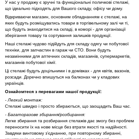
У нас у продажу є зручні та функціональні поличкові стелажі,
що ідеально підходять для Вашого складу, офісу чи дому.
Відкриваючи магазин, основним обладнанням є стелажі, на
яких будуть розміщуватись товари в торгівельному залі чи ті,
що будуть знаходитися на складі, в коморі - для організації
зберігання товару та сортування залишків продукції.
Наші стелажі чудово підійдуть для складу одягу чи побутової
техніки, для запчастин в гараж чи СТО. Вони будуть
незамінними для аптечних складів, магазинів, супермаркетів,
магазинів побутової хімії.
Ці стелажі будуть доцільними і в домівках - для квітів, вазонів,
розсади. Доречно впишуться на балконах чи у кладових
українців.
Ознайомтеся з перевагами нашої продукції:
-
Л
егкий монтаж:
Стелажі швидко і просто збираються, що заощадить Ваш час.
-
Багаторазове збирання/розбирання:
Легке збирання та розбирання стелажів дає змогу без проблем
переносити їх на нове місце без втрати якості та надійності.
Завдяки винтовому з’єднанню, при повторному збиранні,