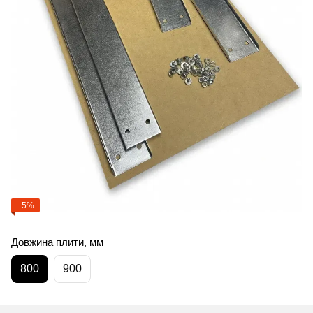
−5%
Довжина плити, мм
800
900