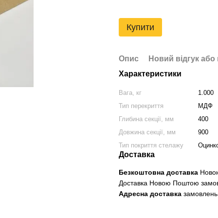
Купити
Опис
Новий відгук або
Характеристики
Вага, кг
1.000
Тип перекриття
МДФ
Глибина секції, мм
400
Довжина секції, мм
900
Тип покриття стелажу
Оцинко
Доставка
Безкоштовна доставка
Новою
Доставка Новою Поштою замо
Адресна доставка
замовлень