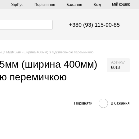
Мій кошик
Порівняння
Укр
Рус
Бажання
Вхід
+380 (93) 115-90-85
иця МДФ 5мм (ширина 400мм) з підсилюючою перемичкою
5мм (ширина 400мм)
Артикул
6018
ою перемичкою
Порівняти
В бажання