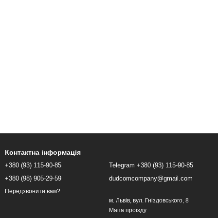
Контактна інформація
+380 (93) 115-90-85
Telegram +380 (93) 115-90-85
+380 (98) 905-29-59
dudcomcompany@gmail.com
Передзвонити вам?
м. Львів, вул. Гніздовського, 8
Мапа проїзду