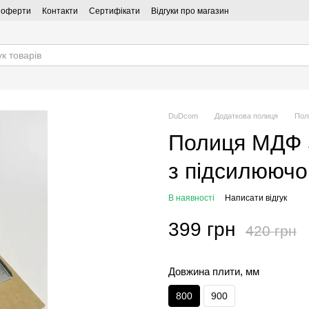
ї оферти
Контакти
Сертифікати
Відгуки про магазин
DuDcom
Додаткова полиця
Пол
Полиця МДФ 
з підсилююч
В наявності
Написати відгук
399 грн
420 грн
Довжина плити, мм
800
900