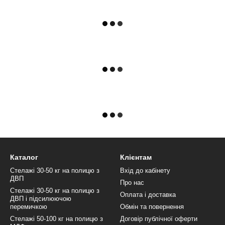
Каталог
Клієнтам
Стелажі 30-50 кг на полицю з
Вхід до кабінету
ДВП
Про нас
Стелажі 30-50 кг на полицю з
Оплата і доставка
ДВП і підсилюючою
перемичкою
Обмін та повернення
Стелажі 50-100 кг на полицю з
Договір публічної оферти