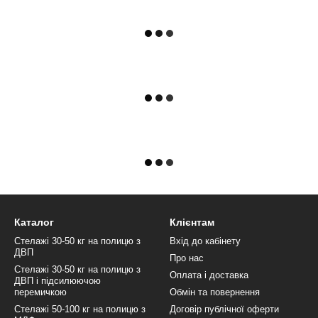
Каталог
Клієнтам
Стелажі 30-50 кг на полицю з
Вхід до кабінету
ДВП
Про нас
Стелажі 30-50 кг на полицю з
Оплата і доставка
ДВП і підсилюючою
перемичкою
Обмін та повернення
Стелажі 50-100 кг на полицю з
Договір публічної оферти