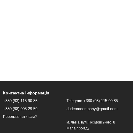
Контактна інформація
+380 (93) 115-90-85
Telegram +380 (93) 115-90-85
+380 (98) 905-29-59
dudcomcompany@gmail.com
Передзвонити вам?
м. Львів, вул. Гніздовського, 8
Мапа проїзду