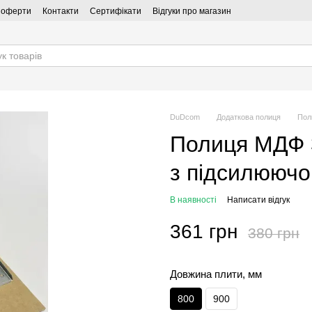
ї оферти
Контакти
Сертифікати
Відгуки про магазин
DuDcom
Додаткова полиця
Пол
Полиця МДФ 
з підсилююч
В наявності
Написати відгук
361 грн
380 грн
Довжина плити, мм
800
900