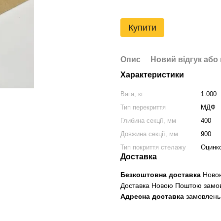
Купити
Опис
Новий відгук або
Характеристики
Вага, кг
1.000
Тип перекриття
МДФ
Глибина секції, мм
400
Довжина секції, мм
900
Тип покриття стелажу
Оцинко
Доставка
Безкоштовна доставка
Новою
Доставка Новою Поштою замо
Адресна доставка
замовлень