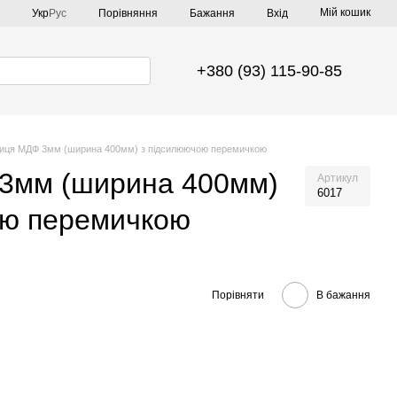
Мій кошик
Порівняння
Укр
Рус
Бажання
Вхід
+380 (93) 115-90-85
иця МДФ 3мм (ширина 400мм) з підсилюючою перемичкою
3мм (ширина 400мм)
Артикул
6017
ою перемичкою
Порівняти
В бажання