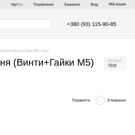
Мій кошик
Порівняння
Укр
Рус
Бажання
Вхід
+380 (93) 115-90-85
іплення (Винти+Гайки М5) -81шт.
ння (Винти+Гайки М5)
Артикул
7019
Порівняти
В бажання