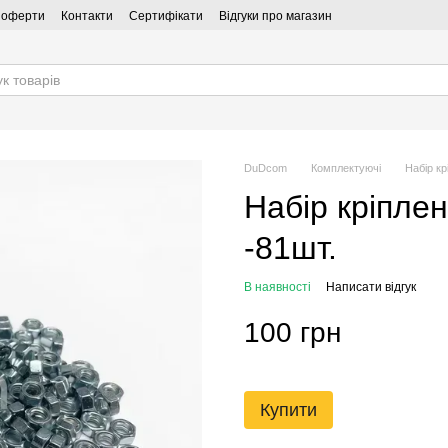
ї оферти
Контакти
Сертифікати
Відгуки про магазин
DuDcom
Комплектуючі
Набір кр
Набір кріпле
-81шт.
В наявності
Написати відгук
100 грн
Купити